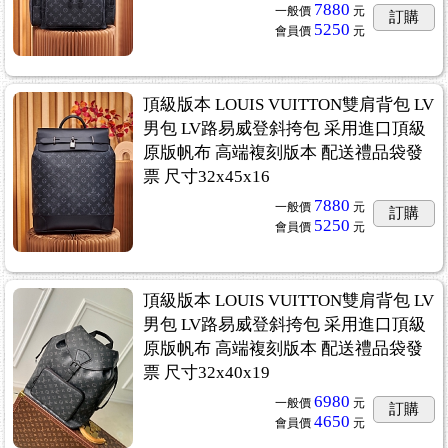
7880
一般價
元
訂購
5250
會員價
元
頂級版本 LOUIS VUITTON雙肩背包 LV
男包 LV路易威登斜挎包 采用進口頂級
原版帆布 高端複刻版本 配送禮品袋發
票 尺寸32x45x16
7880
一般價
元
訂購
5250
會員價
元
頂級版本 LOUIS VUITTON雙肩背包 LV
男包 LV路易威登斜挎包 采用進口頂級
原版帆布 高端複刻版本 配送禮品袋發
票 尺寸32x40x19
6980
一般價
元
訂購
4650
會員價
元