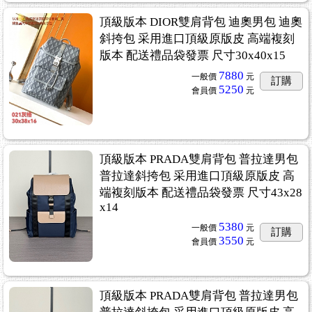
頂級版本 DIOR雙肩背包 迪奧男包 迪奧
斜挎包 采用進口頂級原版皮 高端複刻
版本 配送禮品袋發票 尺寸30x40x15
7880
一般價
元
訂購
5250
會員價
元
頂級版本 PRADA雙肩背包 普拉達男包
普拉達斜挎包 采用進口頂級原版皮 高
端複刻版本 配送禮品袋發票 尺寸43x28
x14
5380
一般價
元
訂購
3550
會員價
元
頂級版本 PRADA雙肩背包 普拉達男包