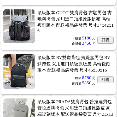
頂級版本 GUCCI雙肩背包 古馳男包 古
馳斜挎包 采用進口頂級原版帆布 高端
複刻版本 配送禮品袋發票 尺寸34x42x1
6
5180
一般價
元
訂購
3450
會員價
元
頂級版本 BV雙肩背包 寶緹嘉男包 BV
斜挎包 采用進口頂級原版皮 高端複刻
版本 配送禮品袋發票 尺寸46x30x16
8780
一般價
元
訂購
5850
會員價
元
頂級版本 PRADA雙肩背包 普拉達男包
普拉達斜挎包 采用進口頂級原版皮 高
端複刻版本 配送禮品袋發票 尺寸21x13