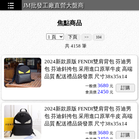
JM批發工廠直營大盤商
焦點商品
下頁
>>
104
共
4158
筆
2024新款原版 FENDI雙肩背包 芬迪男
包 芬迪斜挎包 采用進口原單牛皮 高端
品質 配送禮品袋發票 尺寸38x35x14
3680
一般價
元
訂購
2450
會員價
元
2024新款原版 FENDI雙肩背包 芬迪男
包 芬迪斜挎包 采用進口原單牛皮 高端
品質 配送禮品袋發票 尺寸38x35x14
3680
一般價
元
訂購
2450