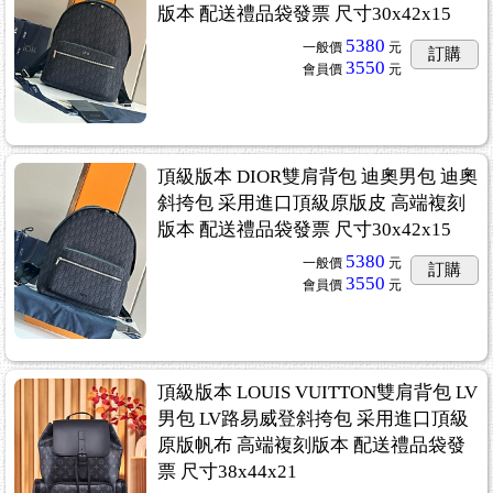
版本 配送禮品袋發票 尺寸30x42x15
5380
一般價
元
訂購
3550
會員價
元
頂級版本 DIOR雙肩背包 迪奧男包 迪奧
斜挎包 采用進口頂級原版皮 高端複刻
版本 配送禮品袋發票 尺寸30x42x15
5380
一般價
元
訂購
3550
會員價
元
頂級版本 LOUIS VUITTON雙肩背包 LV
男包 LV路易威登斜挎包 采用進口頂級
原版帆布 高端複刻版本 配送禮品袋發
票 尺寸38x44x21