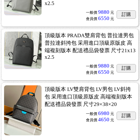
x2.5
9880
一般價
元
訂購
6550
會員價
元
頂級版本 PRADA雙肩背包 普拉達男包
普拉達斜挎包 采用進口頂級原版皮 高
端複刻版本 配送禮品袋發票 尺寸21x13
x2.5
9880
一般價
元
訂購
6550
會員價
元
頂級版本 LV雙肩背包 LV男包 LV斜挎
包 采用進口頂級原版皮 高端複刻版本
配送禮品袋發票 尺寸29×38×20
6980
一般價
元
訂購
4650
會員價
元