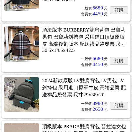
6680
一般價
元
訂購
4450
會員價
元
頂級版本 BURBERRY雙肩背包 巴寶莉
男包 巴寶莉斜挎包 采用進口頂級原版
皮 高端複刻版本 配送禮品袋發票 尺寸
30.5x14.5x42.5
6680
一般價
元
訂購
4450
會員價
元
2024新款原版 LV雙肩背包 LV男包 LV
斜挎包 采用進口原單牛皮 高端品質 配
送禮品袋發票 尺寸29x38x20
3980
一般價
元
訂購
2650
會員價
元
頂級版本 PRADA雙肩背包 普拉達女包