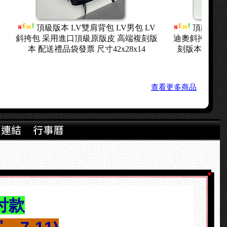
ITTON雙肩背
頂級版本 LOUIS VUITTON雙肩背
挎包 采用進口
包 LV男包 LV路易威登斜挎包 采用進口
包
 配送禮品袋
頂級原版帆布 高端複刻版本 配送禮品袋
頂
21
發票 尺寸32x45x16
查看更多商品
付款