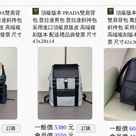
DA雙肩背
頂級版本 PRADA雙肩背
頂級版本 
拉達斜挎包
包 普拉達男包 普拉達斜挎包
雙肩背包 萬
皮 高端複
采用進口頂級原版皮 高端複
斜挎包 采
發票 尺寸
刻版本 配送禮品袋發票 尺寸
高端複刻版
43x28x14
票 尺寸42x3
一般價
5380
元
一般價
60
訂購
訂購
會員價
3550
元