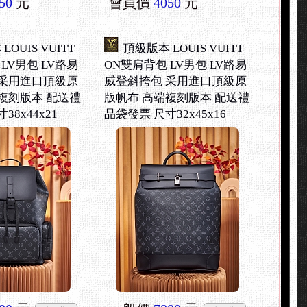
50
元
會員價
4050
元
OUIS VUITT
頂級版本 LOUIS VUITT
LV男包 LV路易
ON雙肩背包 LV男包 LV路易
 采用進口頂級原
威登斜挎包 采用進口頂級原
複刻版本 配送禮
版帆布 高端複刻版本 配送禮
38x44x21
品袋發票 尺寸32x45x16