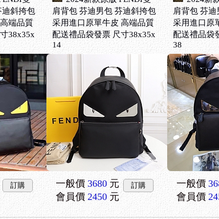
芬迪斜挎包
肩背包 芬迪男包 芬迪斜挎包
肩背包 芬迪
 高端品質
采用進口原單牛皮 高端品質
采用進口原
38x35x
配送禮品袋發票 尺寸38x35x
配送禮品袋發票
14
38
一般價
3680
元
一般價
36
訂購
訂購
會員價
2450
元
會員價
24