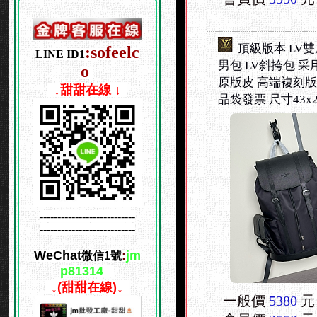
頂級版本 LV雙
:
sofeelc
LINE ID1
男包 LV斜挎包 
o
原版皮 高端複刻版
↓
↓
甜甜在線 ↓
↓
品袋發票 尺寸43x2
---------------------------
---------------------------
WeChat
:
jm
微信1號
p81314
↓
↓
(甜甜在線)
↓
↓
一般價
5380
元