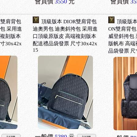
會員價
3550
元
會員價
35
R雙肩背包
頂級版本 DIOR雙肩背包
頂級版本 L
包 采用進
迪奧男包 迪奧斜挎包 采用進
ON雙肩背包 
端複刻版本
口頂級原版皮 高端複刻版本
威登斜挎包
30x42x
配送禮品袋發票 尺寸30x42x
版帆布 高端
15
品袋發票 尺寸
一般價
5380
元