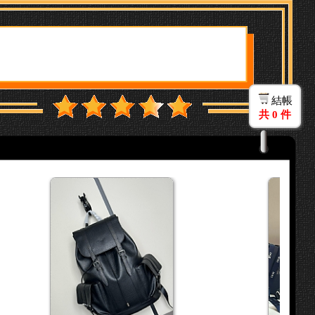
結帳
共
0
件