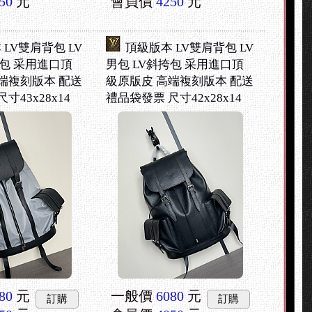
50
元
會員價
4250
元
LV雙肩背包 LV
頂級版本 LV雙肩背包 LV
挎包 采用進口頂
男包 LV斜挎包 采用進口頂
端複刻版本 配送
級原版皮 高端複刻版本 配送
寸43x28x14
禮品袋發票 尺寸42x28x14
80
元
一般價
6080
元
訂購
訂購