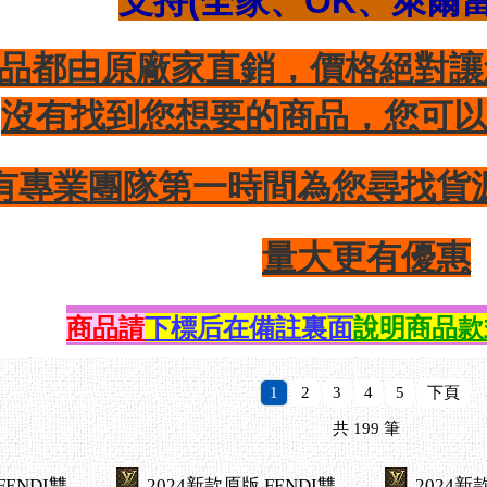
支持(全家、OK、萊爾
品都由原廠家直銷，價格絕對讓
沒有找到您想要的商品，您可
有專業團隊第一時間為您尋找貨
量大更有優惠
商品請
下標后在備註裏面
說明商品款
1
2
3
4
5
下頁
共
199
筆
FENDI雙
2024新款原版 FENDI雙
2024新