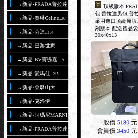
→新品-PRADA普拉達
...489
頂級版本 PRA
包 普拉達男包 普
→新品-賽琳Celine
...97
采用進口頂級原版
刻版本 配送禮品袋
→新品-芬迪
...154
30x40x13
→新品-巴黎世家
→新品-BV寶缇嘉
...19
→新品-愛馬仕
...215
→新品-亞曆山大
→新品-克洛伊
→新品-阿瑪尼MARNI.
一般價
5180
元
→新品-PRADA普拉達
會員價
3450
元