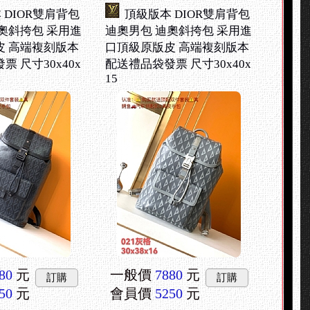
 DIOR雙肩背包
頂級版本 DIOR雙肩背包
奧斜挎包 采用進
迪奧男包 迪奧斜挎包 采用進
皮 高端複刻版本
口頂級原版皮 高端複刻版本
 尺寸30x40x
配送禮品袋發票 尺寸30x40x
15
80
元
一般價
7880
元
訂購
訂購
50
元
會員價
5250
元