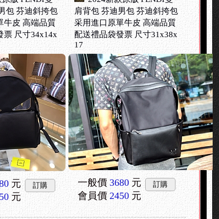
男包 芬迪斜挎包
肩背包 芬迪男包 芬迪斜挎包
單牛皮 高端品質
采用進口原單牛皮 高端品質
 尺寸34x14x
配送禮品袋發票 尺寸31x38x
17
一般價
3680
元
80
元
訂購
訂購
會員價
2450
元
50
元