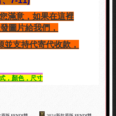
富
、
7-11)
您滿意，
如果在這裡
以發圖片給我們，
源並支持代寄代收款，
式，顏色，尺寸
款原版 FENDI雙
2024新款原版 FENDI雙