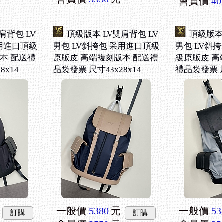
會員價
40
肩背包 LV
頂級版本 LV雙肩背包 LV
頂級版本 
采用進口頂級
男包 LV斜挎包 采用進口頂級
男包 LV斜
本 配送禮
原版皮 高端複刻版本 配送禮
級原版皮 高
8x14
品袋發票 尺寸43x28x14
禮品袋發票 尺
一般價
5380
元
一般價
53
訂購
訂購