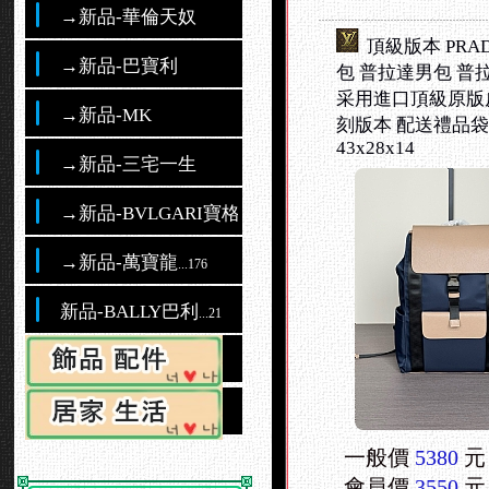
→新品-華倫天奴
頂級版本 PRA
→新品-巴寶利
包 普拉達男包 普
采用進口頂級原版
→新品-MK
刻版本 配送禮品袋
43x28x14
→新品-三宅一生
→新品-BVLGARI寶格麗
→新品-萬寶龍
...176
新品-BALLY巴利
...21
一般價
5380
元
會員價
3550
元