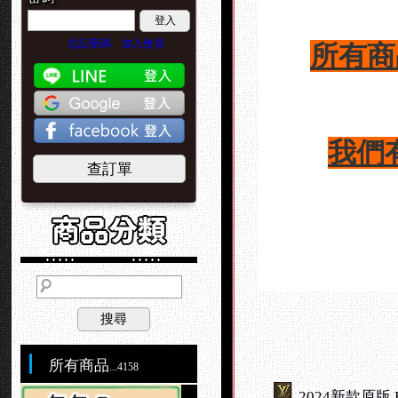
登入
忘記密碼
加入會員
所有商
我們
查訂單
搜尋
所有商品
...4158
2024新款原版 