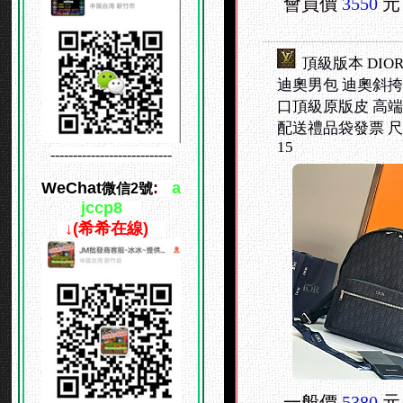
會員價
3550
元
頂級版本 DIO
迪奧男包 迪奧斜挎
口頂級原版皮 高
配送禮品袋發票 尺寸
15
---------------------------
WeChat
:
a
微信2號
jccp
8
↓
↓
(希希在線)
↓↓
一般價
5380
元