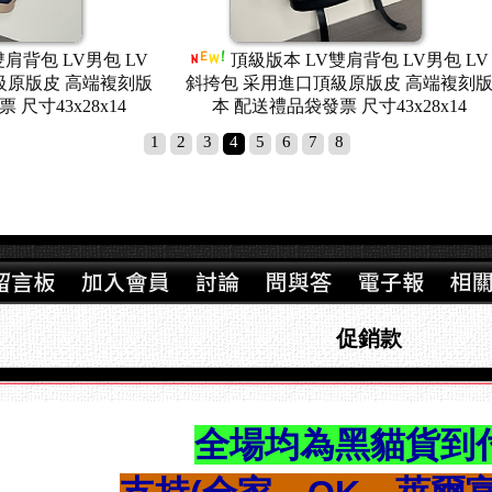
級版本 DIOR雙肩背包 迪奧男包
頂級版本 LOUIS VU
挎包 采用進口頂級原版皮 高端複
包 LV男包 LV路易威登斜
配送禮品袋發票 尺寸30x42x15
頂級原版帆布 高端複刻版本
發票 尺寸38x44x
1
2
3
4
5
6
7
8
促銷款
全場均為黑貓貨到