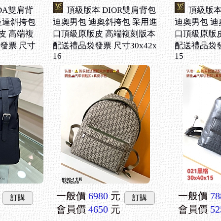
DA雙肩背
頂級版本 DIOR雙肩背包
頂級版本
拉達斜挎包
迪奧男包 迪奧斜挎包 采用進
迪奧男包 迪
皮 高端複
口頂級原版皮 高端複刻版本
口頂級原版
發票 尺寸
配送禮品袋發票 尺寸30x42x
配送禮品袋發票
16
15
一般價
6980
元
一般價
78
訂購
訂購
會員價
4650
元
會員價
52