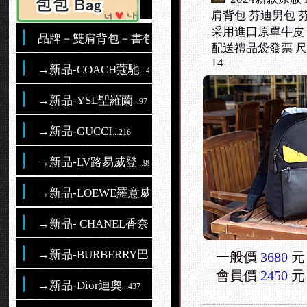
肩背包 芬迪男包 
采用進口原單牛皮
品牌－雙肩背包－書包
...615
配送禮品袋發票 尺寸
14
→新品-COACH蔻馳
...41
→新品-YSL聖羅蘭
...97
→新品-GUCCI
...216
→新品-LV路易威登
...993
→新品-LOEWE羅意威
...34
→新品- CHANEL香奈兒-女包
...270
→新品-BURBERRY巴寶莉
一般價
3680
元
...284
會員價
2450
元
→新品-Dior迪奧
...437