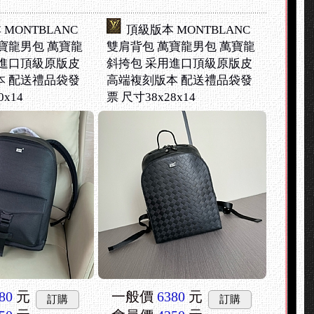
MONTBLANC
頂級版本 MONTBLANC
寶龍男包 萬寶龍
雙肩背包 萬寶龍男包 萬寶龍
用進口頂級原版皮
斜挎包 采用進口頂級原版皮
本 配送禮品袋發
高端複刻版本 配送禮品袋發
0x14
票 尺寸38x28x14
80
元
一般價
6380
元
訂購
訂購