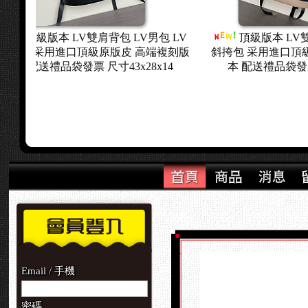
包 LV
頂級版本 DIOR雙肩背包 迪奧男包
頂
端複刻版
迪奧斜挎包 采用進口頂級原版皮 高端複
迪奧斜
x14
刻版本 配送禮品袋發票 尺寸30x42x15
刻版本 
Email / 手機
密碼